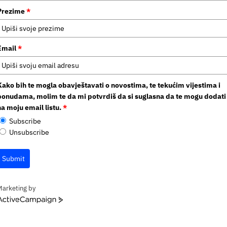
Prezime
*
Email
*
Kako bih te mogla obavještavati o novostima, te tekućim vijestima i
ponudama, molim te da mi potvrdiš da si suglasna da te mogu dodati
na moju email listu.
*
Subscribe
Unsubscribe
Submit
Marketing by
ctiveCampaign