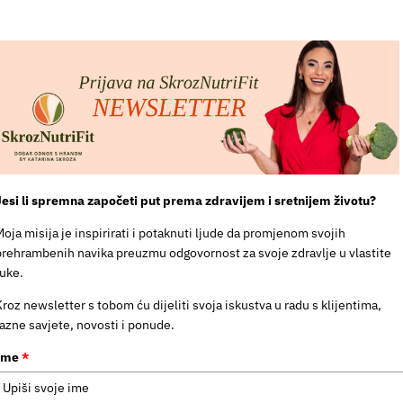
Jesi li spremna započeti put prema zdravijem i sretnijem životu?
Moja misija je inspirirati i potaknuti ljude da promjenom svojih
prehrambenih navika preuzmu odgovornost za svoje zdravlje u vlastite
ruke.
Kroz newsletter s tobom ću dijeliti svoja iskustva u radu s klijentima,
razne savjete, novosti i ponude.
Ime
*